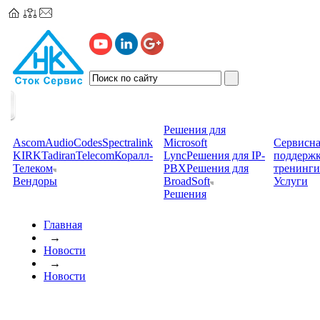
Решения для
Ascom
AudioCodes
Spectralink
Microsoft
Сервисна
KIRK
TadiranTelecom
Коралл-
Lync
Решения для IP-
поддерж
Телеком
PBX
Решения для
тренинги
Вендоры
BroadSoft
Услуги
Решения
Главная
→
Новости
→
Новости