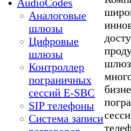
AudioCodes
широ
Аналоговые
инно
шлюзы
досту
Цифровые
проду
шлюзы
шлюз
Контроллер
мног
пограничных
бизн
сессий Е-SBC
погр
SIP телефоны
сесс
Система записи
телеф