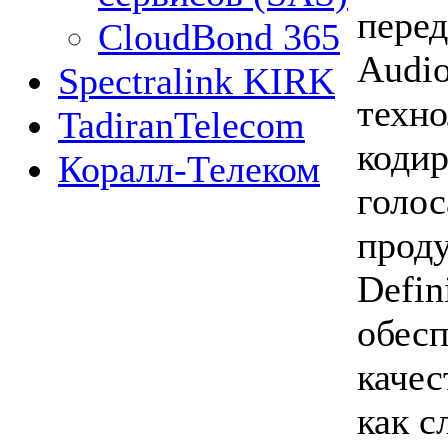
перед
CloudBond 365
Audio
Spectralink KIRK
техно
TadiranTelecom
кодир
Коралл-Телеком
голос
прод
Defin
обес
качес
как с