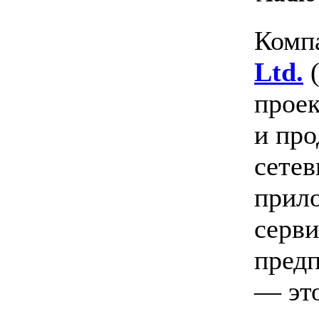
Комп
Ltd.
(
проек
и про
сетев
прило
серви
предп
— это