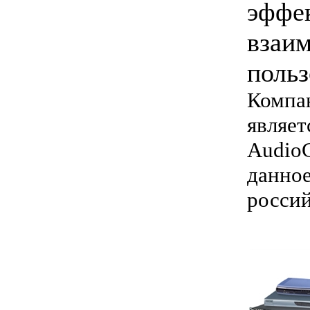
эффе
взаи
польз
Комп
являе
Audi
данн
россий