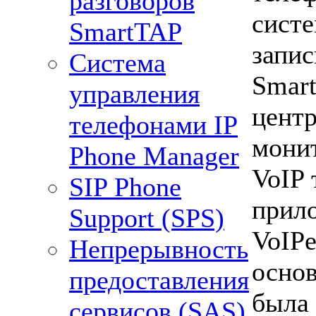
разговоров
сист
SmartTAP
запис
Система
Smar
управления
цент
телефонами IP
монит
Phone Manager
VoIP 
SIP Phone
прил
Support (SPS)
VoIP
Непрерывность
осно
предоставления
была 
сервисов (SAS)