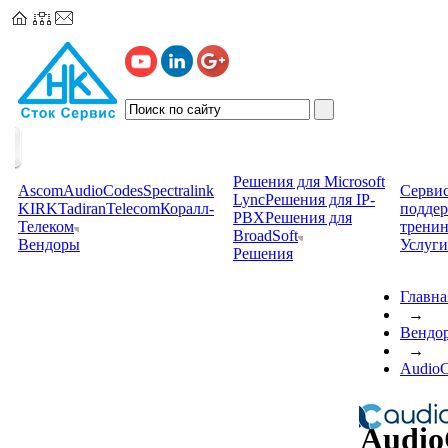
Решения для Microsoft
Ascom
AudioCodes
Spectralink
Сервис
Lync
Решения для IP-
KIRK
TadiranTelecom
Коралл-
подде
PBX
Решения для
Телеком
трени
BroadSoft
Вендоры
Услуги
Решения
Главна
→
Вендо
→
AudioC
Audio