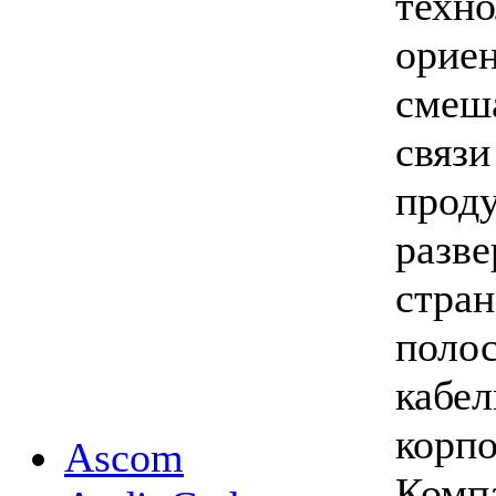
техно
орие
смеш
связи
проду
разве
стран
поло
кабел
корпо
Ascom
Комп