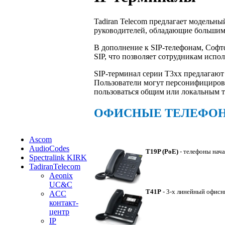
Tadiran Telecom предлагает модельны
руководителей, обладающие большим
В дополнение к SIP-телефонам, Софт
SIP, что позволяет сотрудникам исп
SIP-терминал серии Т3хх предлагают
Пользователи могут персонифицирова
пользоваться общим или локальным
ОФИСНЫЕ ТЕЛЕФО
Ascom
AudioCodes
T19P (PoE)
- телефоны нача
Spectralink KIRK
TadiranTelecom
Aeonix
UC&C
T41P
- 3-х линейный офисн
ACC
контакт-
центр
IP