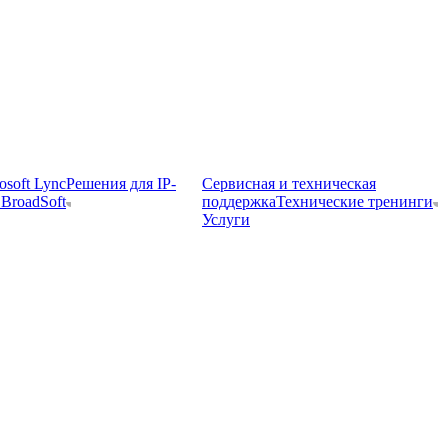
osoft Lync
Решения для IP-
Сервисная и техническая
BroadSoft
поддержка
Технические тренинги
Услуги