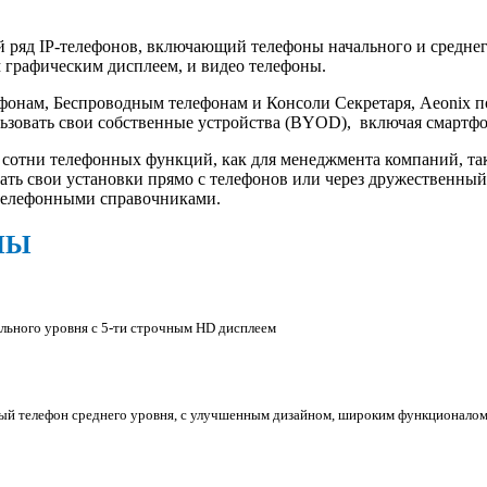
й ряд IP-телефонов, включающий телефоны начального и среднег
 графическим дисплеем, и видео телефоны.
фонам, Беспроводным телефонам и Консоли Секретаря, Aeonix 
ользовать свои собственные устройства (BYOD), включая смартф
 сотни телефонных функций, как для менеджмента компаний, так
ть свои установки прямо с телефонов или через дружественный 
 телефонными справочниками.
НЫ
льного уровня с 5-ти строчным HD дисплеем
ый телефон среднего уровня, с улучшенным дизайном, широким функционалом 