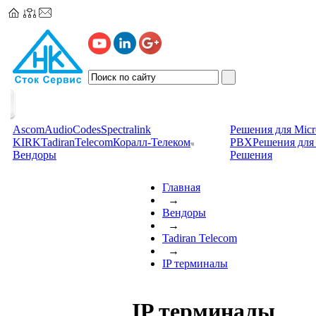
Ascom
AudioCodes
Spectralink
Решения для Micr
KIRK
TadiranTelecom
Коралл-Телеком
PBX
Решения для 
Вендоры
Решения
Главная
→
Вендоры
→
Tadiran Telecom
→
IP терминалы
IP терминалы