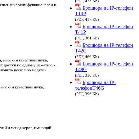
(PDF, 475 Kb)
hernet, широким функционалом и
Брошюра на IP-телефон
T19P
(PDF, 417 Kb)
Брошюра на IP-телефон
T41P
(PDF, 361 Kb)
Брошюра на IP-телефон
T42G
(PDF, 466 Kb)
, высоким качеством звука,
Брошюра на IP-телефон
ет доступ по одному нажатию к
T48G
ключить несколько модулей
(PDF, 316 Kb)
Брошюра на IP-
ысоким качеством звука,
телефонT46G
(PDF, 396 Kb)
телей и менеджеров, имеющий