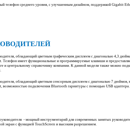
ый телефон среднего уровня, с улучшенным дизайном, поддержкой Gigabit Et
КОВОДИТЕЛЕЙ
оводителя, обладающий цветным графическим дисплеем с диагональю 4,3 дюйма
et. Телефон имеет функциональные и программируемые клавиши и предоставля
ге и центральному справочнику компании. К данной модели также можно под
м.
оводителя, обладающий цветным сенсорным дисплеем с диагональю 7 дюймов, в
et, возможностью подключения Bluetooth гарнитуры c помощью USB адаптера.
я руководителя - мощный инструментарий для современных занятых руководи
ой экран с функцией TouchScreen и высоким разрешением.