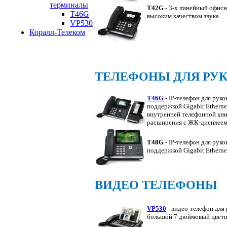
терминалы
T42G
- 3-х линейный офисн
T46G
высоким качеством звука.
VP530
Коралл-Телеком
ТЕЛЕФОНЫ ДЛЯ РУ
T46G
- IP-телефон для рук
поддержкой Gigabit Ethern
внутренней телефонной кни
расширения с ЖК-дисплее
T48G
- IP-телефон для рук
поддержкой Gigabit Ethern
ВИДЕО ТЕЛЕФОНЫ
VP530
- видео-телефон дл
большой 7 дюймовый цветн