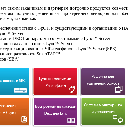
ет своим заказчикам и партнерам потфолио продуктов совмест
ентам получить решения от проверенных вендоров для обе
исами, такими как:
беспечения стыка с ТфОП и существующими в организации УП
ync™ Server
ами и DECT аппаратами совместимыми с Lync™ Server
налоговых аппаратов к Lync™ Server
е сертифицированных SIP-телефонов к Lync™ Server (SPS)
записи разговоров SmartTAP™
сов (SBA)