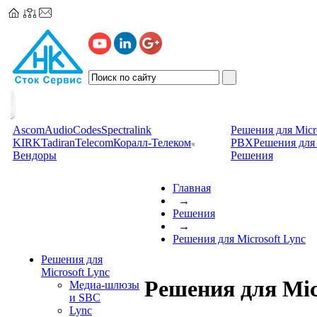
Ascom
AudioCodes
Spectralink
Решения для Micr
KIRK
TadiranTelecom
Коралл-Телеком
PBX
Решения для 
Вендоры
Решения
Главная
→
Решения
→
Решения для Microsoft Lync
Решения для
Microsoft Lync
Решения для Mic
Медиа-шлюзы
и SBC
Lync