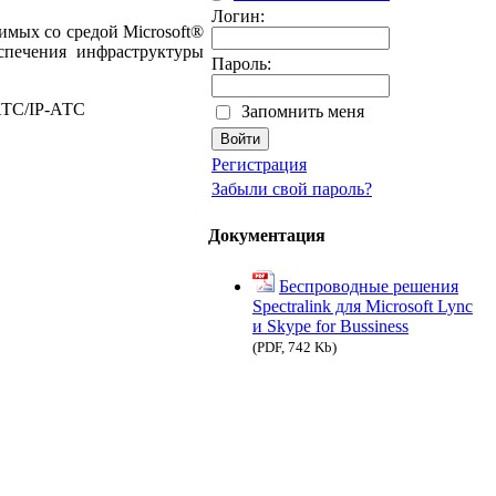
Логин:
имых со средой Microsoft®
спечения инфраструктуры
Пароль:
АТС/IP-АТС
Запомнить меня
Регистрация
Забыли свой пароль?
Документация
Беспроводные решения
Spectralink для Microsoft Lync
и Skype for Bussiness
(PDF, 742 Kb)