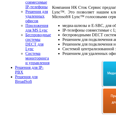
совмесимые
IP-телефоны
Компания НК Сток Сервис предлага
Решения для
Lync™. Это позволяет нашим кли
удаленных
Microsoft® Lync™ голосовыми серв
офисов
Приложения
медиа-шлюзы и E-SBC, для о
для MS Lync
IP-телефоны совместимые с L
Беспроводные
беспроводными DECT систем
системы
Решением для подключения а
DECT для
Решением для подключения н
Lync
Системой централизованной 
Система
Решением для удаленных офи
мониторинга
и управления
Решения для IP-
PBX
Решения для
BroadSoft