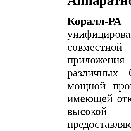
Аппаратн
Коралл-РА
унифициров
совместн
приложени
различных 
мощной прог
имеющей отк
высокой 
предост