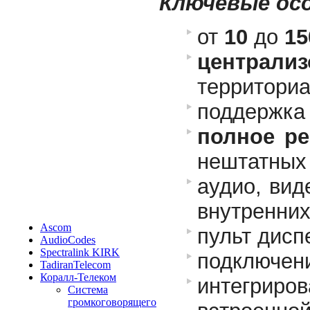
Ключевые ос
от
10
до
15
центра
территори
поддержка 
полное ре
нештатных
аудио, вид
внутренних
Ascom
пульт дисп
AudioCodes
Spectralink KIRK
подключени
TadiranTelecom
Коралл-Телеком
интегриров
Система
громкоговорящего