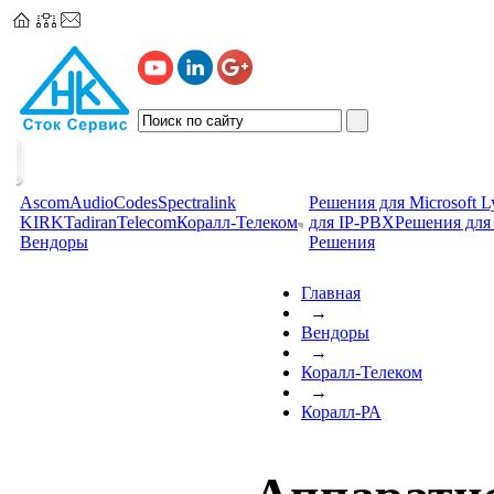
Ascom
AudioCodes
Spectralink
Решения для Microsoft L
KIRK
TadiranTelecom
Коралл-Телеком
для IP-PBX
Решения для 
Вендоры
Решения
Главная
→
Вендоры
→
Коралл-Телеком
→
Коралл-РА