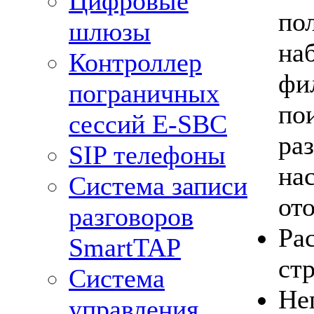
Цифровые
пол
шлюзы
на
Контроллер
фи
пограничных
по
сессий Е-SBC
ра
SIP телефоны
на
Система записи
от
разговоров
Ра
SmartTAP
ст
Система
Не
управления