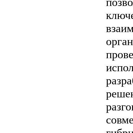
позв
кл
взаи
орга
пров
испол
разр
реш
раз
совм
гибр