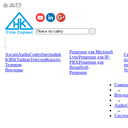
Решения для Microsoft
Ascom
AudioCodes
Spectralink
С
Lync
Решения для IP-
KIRK
TadiranTelecom
Коралл-
п
PBX
Решения для
Телеком
т
BroadSoft
Вендоры
У
Решения
Главна
→
Вендо
→
AudioC
→
Систем