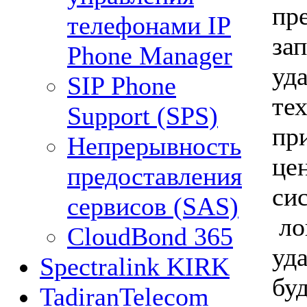
пр
телефонами IP
за
Phone Manager
уд
SIP Phone
те
Support (SPS)
при
Непрерывность
це
предоставления
си
сервисов (SAS)
ло
CloudBond 365
уд
Spectralink KIRK
бу
TadiranTelecom