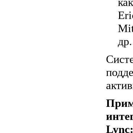
как
Eri
Mit
др
Си
подд
акти
Прим
инте
Lync