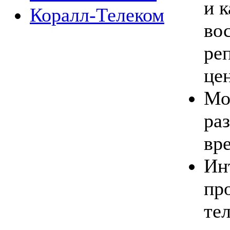
и к
Коралл-Телеком
во
ре
це
Мо
ра
вр
Ин
пр
те