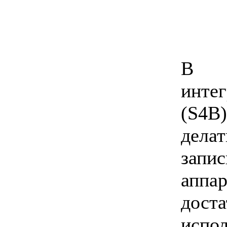
В а
инте
(S4B
делат
запи
апп
до
испол