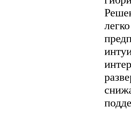
Реш
легк
пре
инту
инте
разв
сни
подде