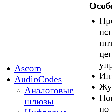
Особ
Пр
ис
ин
це
уп
Ascom
Ин
AudioCodes
Жу
Аналоговые
По
шлюзы
по