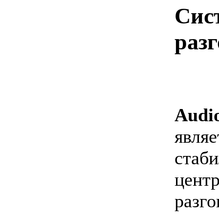
Сис
раз
Aud
явл
стаб
цент
ра