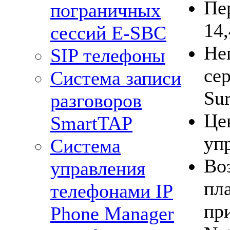
Пер
пограничных
14,
сессий Е-SBC
Не
SIP телефоны
се
Система записи
Sur
разговоров
Це
SmartTAP
уп
Система
Во
управления
пл
телефонами IP
пр
Phone Manager