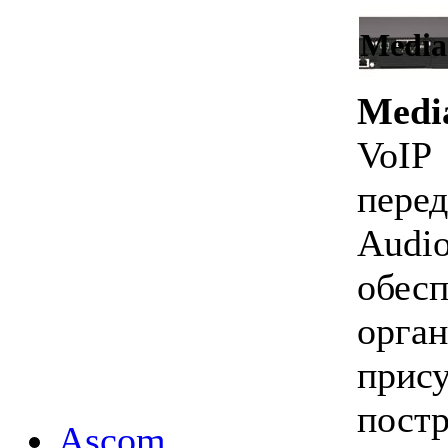
Media
Medi
VoI
пере
Audi
обесп
орга
при
пост
Ascom