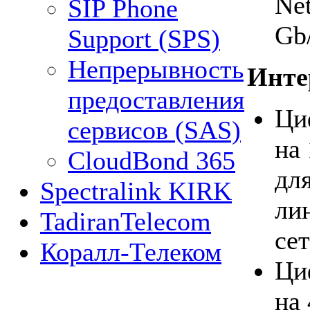
Net
SIP Phone
Gb
Support (SPS)
Непрерывность
Инте
предоставления
Ци
сервисов (SAS)
на 
CloudBond 365
дл
Spectralink KIRK
ли
TadiranTelecom
сет
Коралл-Телеком
Ци
на 