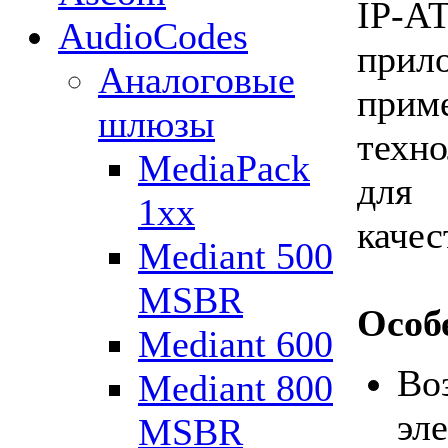
IP-А
AudioCodes
прил
Аналоговые
прим
шлюзы
техно
MediaPack
для 
1xx
качес
Mediant 500
MSBR
Особ
Mediant 600
Во
Mediant 800
эл
MSBR