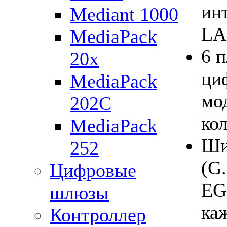
ин
Mediant 1000
LA
MediaPack
6 
20x
ци
MediaPack
мо
202C
кол
MediaPack
Ши
252
(G.
Цифровые
EG
шлюзы
ка
Контроллер