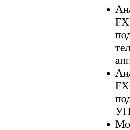
Ан
FX
по
те
апп
Ан
FX
по
УП
Мо