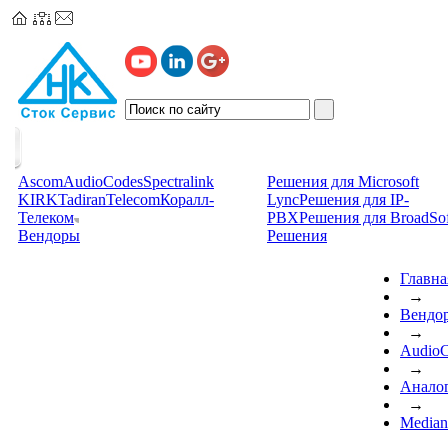
Ascom
AudioCodes
Spectralink
Решения для Microsoft
KIRK
TadiranTelecom
Коралл-
Lync
Решения для IP-
Телеком
PBX
Решения для BroadSof
Вендоры
Решения
Главна
→
Вендо
→
AudioC
→
Анало
→
Median