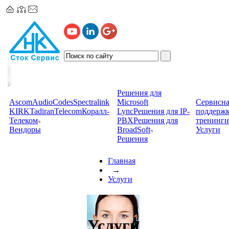
Решения для
Ascom
AudioCodes
Spectralink
Microsoft
Сервисна
KIRK
TadiranTelecom
Коралл-
Lync
Решения для IP-
поддерж
Телеком
PBX
Решения для
тренинги
Вендоры
BroadSoft
Услуги
Решения
Главная
→
Услуги
Услуги