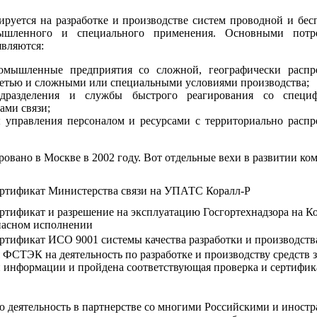
руется на разработке и производстве систем проводной и бе
мышленного и специального применения. Основными потр
являются:
омышленные предприятия со сложной, географически распр
етью и сложными или специальными условиями производства;
одразделения и службы быстрого реагирования со специ
ами связи;
 управления персоналом и ресурсами с территориально распр
ровано в Москве в 2002 году. Вот отдельные вехи в развитии к
ертификат Министерства связи на УПАТС Коралл-Р
ртификат и разрешение на эксплуатацию Госгортехнадзора на К
пасном исполнении
ртификат ИСО 9001 системы качества разработки и производств
 ФСТЭК на деятельность по разработке и производству средств
 информации и пройдена соответствующая проверка и сертифик
 деятельность в партнерстве со многими Российскими и иност