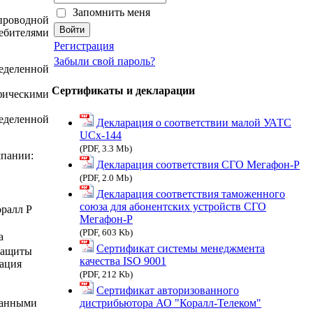
Запомнить меня
спроводной
ебителями
Регистрация
Забыли свой пароль?
еделенной
Сертификаты и декларации
фическими
еделенной
Декларация о соответствии малой УАТС
UCx-144
(PDF, 3.3 Mb)
омпании:
Декларация соответствия СГО Мегафон-Р
(PDF, 2.0 Mb)
Декларация соответствия таможенного
союза для абонентских устройств СГО
оралл Р
Мегафон-Р
(PDF, 603 Kb)
а
Сертификат cистемы менеджмента
 защиты
качества ISO 9001
ация
(PDF, 212 Kb)
Сертификат авторизованного
дистрибьютора АО "Коралл-Телеком"
ранными