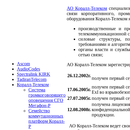
АО Коралл-Телеком
специализи
связи корпоративного, про
оборудования Коралл-Телеком 
производственные и пр
телекоммуникационной с
силовые структуры, п
требованиями и алгоритм
органы власти и службы
сетью связи;
Ascom
АО Коралл-Телеком зарегистри
AudioCodes
Spectralink KIRK
26.12.2002г.
получен первый с
TadiranTelecom
Коралл-Телеком
получен первый се
17.06.2005г.
Система
ExI во взрывобезо
громкоговорящего
27.07.2005г.
получен первый се
оповещения СГО
получена лицензия
Мегафон-Р
12.08.2008г.
конфиденциальной
Cемейство
продукции.
коммутационных
платформ Коралл-
АО Коралл-Телеком ведет свою
Р