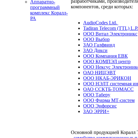
разработчиками, производител
Аппаратно-
компонентов, среди которых:
программный
комплекс Коралл-
РА
AudioCodes Ltd.
Tadiran Telecom (TTL) L.P
ООО Витал Электроникс
ООО Выбор
ЗАО Галфвинд
ЗАО Дикси
ООО Компания ЕВК
ООО КОМПЭЛ центр
ООО Нексус Электроник
ОАО НИЦЭВТ
ООО НКАБ-ЭРИКОН
ООО НЭЛТ системная ин
ОАО ССКТБ-ТОМАСС
ООО Таберу
ООО Фирма МТ-систем
ООО Энфорсис
ЗАО ЭРРИ+
Основной продукцией Коралл Т
-
семейство коммутационных п