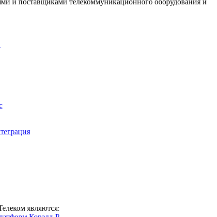
ями и поставщиками телекоммуникационного оборудования и
.
с
теграция
елеком являются:
латформ Коралл-Р