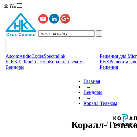
Ascom
AudioCodes
Spectralink
Решения для Micr
KIRK
TadiranTelecom
Коралл-Телеком
PBX
Решения для 
Вендоры
Решения
Главная
→
Вендоры
→
Коралл-Телеком
Коралл-Телек