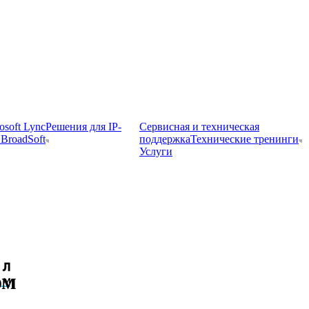
osoft Lync
Решения для IP-
Сервисная и техническая
BroadSoft
поддержка
Технические тренинги
Услуги
ом