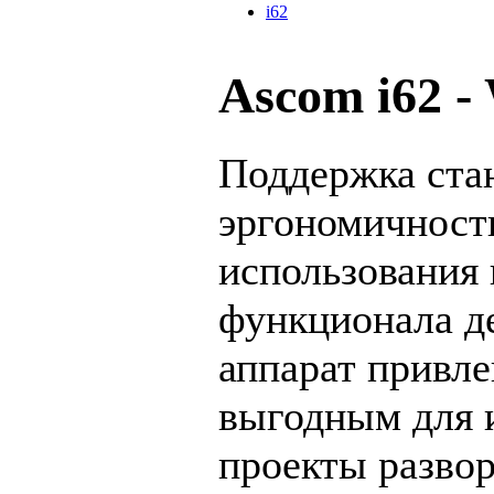
i62
Ascom i62 -
Поддержка стан
эргономичность
использования 
функционала д
аппарат привл
выгодным для 
проекты разво