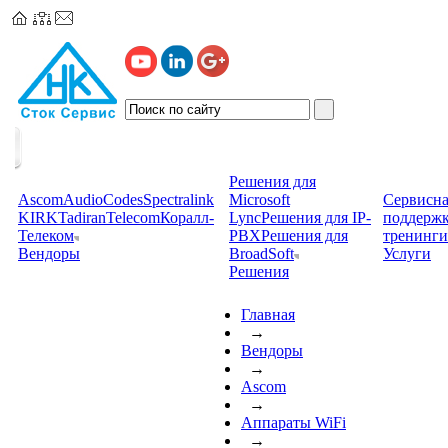
Решения для
Ascom
AudioCodes
Spectralink
Microsoft
Сервисна
KIRK
TadiranTelecom
Коралл-
Lync
Решения для IP-
поддерж
Телеком
PBX
Решения для
тренинги
Вендоры
BroadSoft
Услуги
Решения
Главная
→
Вендоры
→
Ascom
→
Аппараты WiFi
→