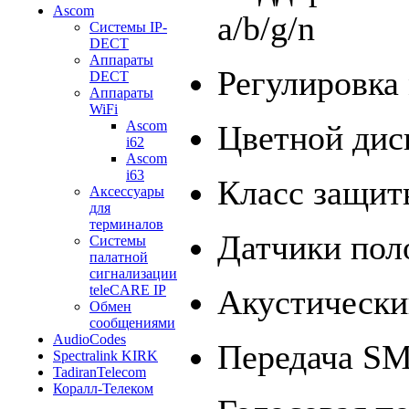
Ascom
a/b/g/n
Системы IP-
DECT
Аппараты
Регулировка
DECT
Аппараты
WiFi
Ascom
Цветной дис
i62
Ascom
i63
Класс защит
Аксессуары
для
терминалов
Датчики пол
Системы
палатной
сигнализации
teleCARE IP
Акустически
Обмен
сообщениями
AudioCodes
Передача S
Spectralink KIRK
TadiranTelecom
Коралл-Телеком