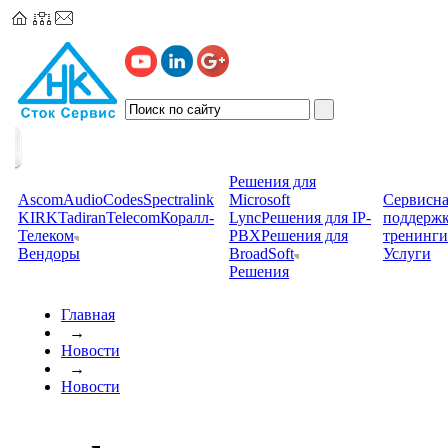
Решения для
Ascom
AudioCodes
Spectralink
Microsoft
Сервисна
KIRK
TadiranTelecom
Коралл-
Lync
Решения для IP-
поддерж
Телеком
PBX
Решения для
тренинги
Вендоры
BroadSoft
Услуги
Решения
Главная
→
Новости
→
Новости