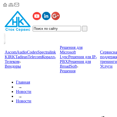
Решения для
Ascom
AudioCodes
Spectralink
Microsoft
Сервисна
KIRK
TadiranTelecom
Коралл-
Lync
Решения для IP-
поддерж
Телеком
PBX
Решения для
тренинги
Вендоры
BroadSoft
Услуги
Решения
Главная
→
Новости
→
Новости