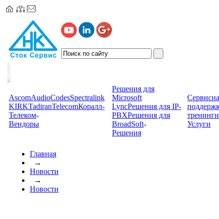
Решения для
Ascom
AudioCodes
Spectralink
Microsoft
Сервисна
KIRK
TadiranTelecom
Коралл-
Lync
Решения для IP-
поддерж
Телеком
PBX
Решения для
тренинги
Вендоры
BroadSoft
Услуги
Решения
Главная
→
Новости
→
Новости