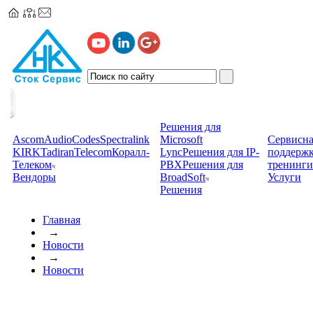
Решения для
Ascom
AudioCodes
Spectralink
Microsoft
Сервисна
KIRK
TadiranTelecom
Коралл-
Lync
Решения для IP-
поддерж
Телеком
PBX
Решения для
тренинги
Вендоры
BroadSoft
Услуги
Решения
Главная
→
Новости
→
Новости