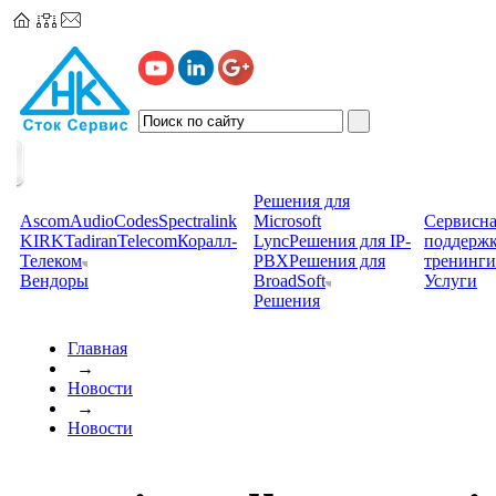
Решения для
Ascom
AudioCodes
Spectralink
Microsoft
Сервисна
KIRK
TadiranTelecom
Коралл-
Lync
Решения для IP-
поддерж
Телеком
PBX
Решения для
тренинги
Вендоры
BroadSoft
Услуги
Решения
Главная
→
Новости
→
Новости