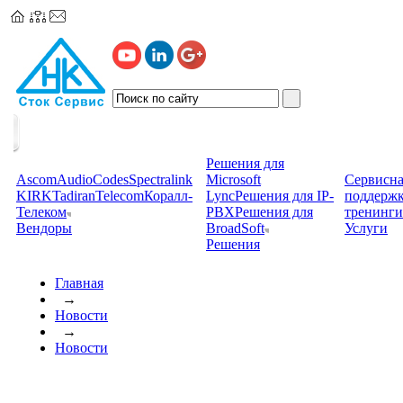
Решения для
Ascom
AudioCodes
Spectralink
Microsoft
Сервисна
KIRK
TadiranTelecom
Коралл-
Lync
Решения для IP-
поддерж
Телеком
PBX
Решения для
тренинги
Вендоры
BroadSoft
Услуги
Решения
Главная
→
Новости
→
Новости