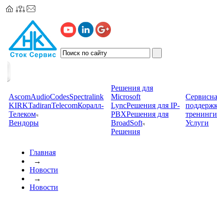
Решения для
Ascom
AudioCodes
Spectralink
Microsoft
Сервисна
KIRK
TadiranTelecom
Коралл-
Lync
Решения для IP-
поддерж
Телеком
PBX
Решения для
тренинги
Вендоры
BroadSoft
Услуги
Решения
Главная
→
Новости
→
Новости