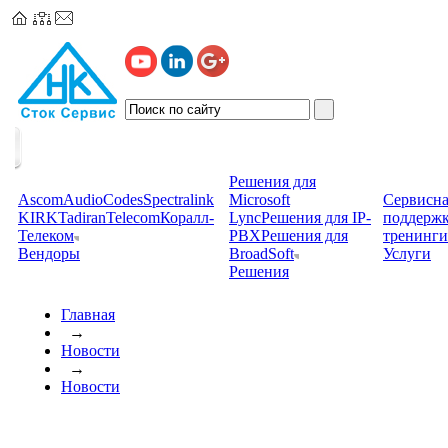
Решения для
Ascom
AudioCodes
Spectralink
Microsoft
Сервисна
KIRK
TadiranTelecom
Коралл-
Lync
Решения для IP-
поддерж
Телеком
PBX
Решения для
тренинги
Вендоры
BroadSoft
Услуги
Решения
Главная
→
Новости
→
Новости