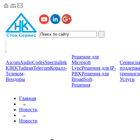
Решения для
Ascom
AudioCodes
Spectralink
Microsoft
Сервисна
KIRK
TadiranTelecom
Коралл-
Lync
Решения для IP-
поддерж
Телеком
PBX
Решения для
тренинги
Вендоры
BroadSoft
Услуги
Решения
Главная
→
Новости
→
Новости