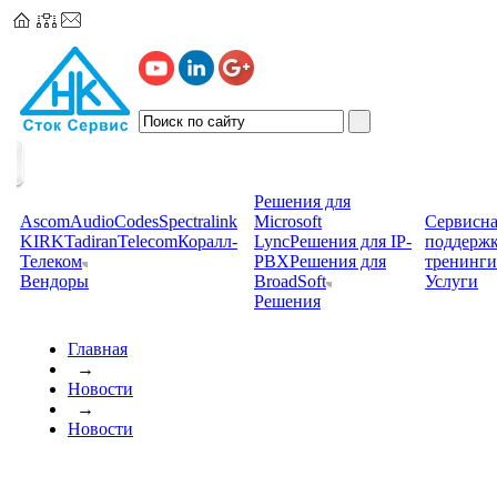
Решения для
Ascom
AudioCodes
Spectralink
Microsoft
Сервисна
KIRK
TadiranTelecom
Коралл-
Lync
Решения для IP-
поддерж
Телеком
PBX
Решения для
тренинги
Вендоры
BroadSoft
Услуги
Решения
Главная
→
Новости
→
Новости