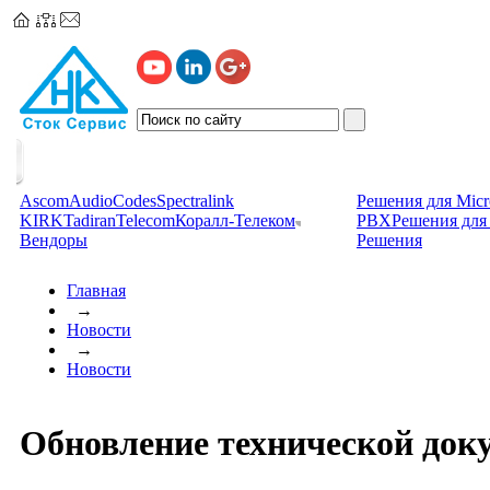
Ascom
AudioCodes
Spectralink
Решения для Micr
KIRK
TadiranTelecom
Коралл-Телеком
PBX
Решения для 
Вендоры
Решения
Главная
→
Новости
→
Новости
Обновление технической доку