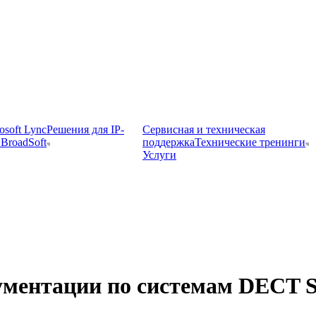
osoft Lync
Решения для IP-
Сервисная и техническая
BroadSoft
поддержка
Технические тренинги
Услуги
ментации по системам DECT Sp