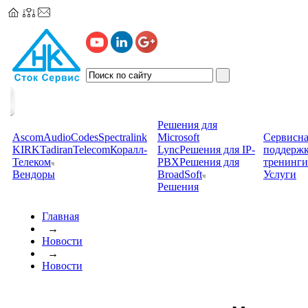
Решения для
Ascom
AudioCodes
Spectralink
Microsoft
Сервисна
KIRK
TadiranTelecom
Коралл-
Lync
Решения для IP-
поддерж
Телеком
PBX
Решения для
тренинги
Вендоры
BroadSoft
Услуги
Решения
Главная
→
Новости
→
Новости