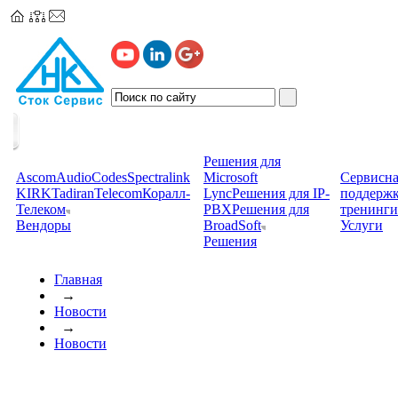
Решения для
Ascom
AudioCodes
Spectralink
Microsoft
Сервисна
KIRK
TadiranTelecom
Коралл-
Lync
Решения для IP-
поддерж
Телеком
PBX
Решения для
тренинги
Вендоры
BroadSoft
Услуги
Решения
Главная
→
Новости
→
Новости