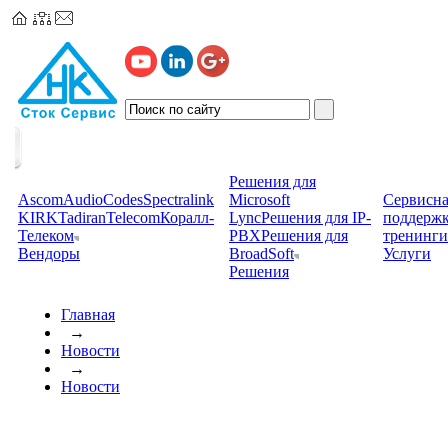
Решения для
Ascom
AudioCodes
Spectralink
Microsoft
Сервисна
KIRK
TadiranTelecom
Коралл-
Lync
Решения для IP-
поддерж
Телеком
PBX
Решения для
тренинги
Вендоры
BroadSoft
Услуги
Решения
Главная
→
Новости
→
Новости