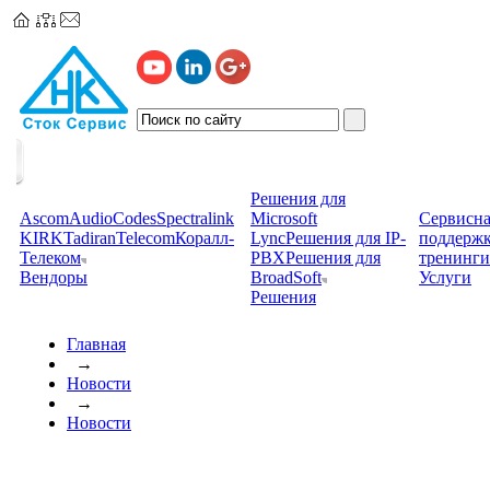
Решения для
Ascom
AudioCodes
Spectralink
Microsoft
Сервисна
KIRK
TadiranTelecom
Коралл-
Lync
Решения для IP-
поддерж
Телеком
PBX
Решения для
тренинги
Вендоры
BroadSoft
Услуги
Решения
Главная
→
Новости
→
Новости