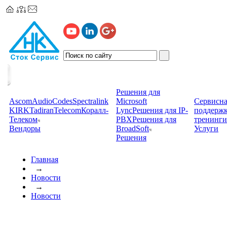
Решения для
Ascom
AudioCodes
Spectralink
Microsoft
Сервисна
KIRK
TadiranTelecom
Коралл-
Lync
Решения для IP-
поддерж
Телеком
PBX
Решения для
тренинги
Вендоры
BroadSoft
Услуги
Решения
Главная
→
Новости
→
Новости