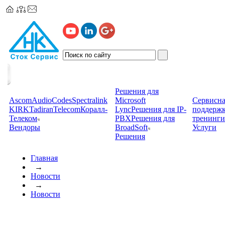
Решения для
Ascom
AudioCodes
Spectralink
Microsoft
Сервисна
KIRK
TadiranTelecom
Коралл-
Lync
Решения для IP-
поддерж
Телеком
PBX
Решения для
тренинги
Вендоры
BroadSoft
Услуги
Решения
Главная
→
Новости
→
Новости