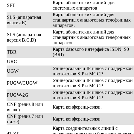
Карта абонентских линий для
SFT
системных аппаратов
Карта абонентских линий для
SLS (аппаратная
стандартных аналоговых телефонных
версия E)
аппаратов.
Карта абонентских линий для
SLS (аппаратная
стандартных аналоговых телефонных
версия B,C,D)
аппаратов.
Карта базового интерфейса ISDN, S0
TBR
(BRI)
URC
Универсальный IP-шлюз с поддержкой
UGW
протоколов SIP и MGCP
Универсальный IP-шлюз с поддержкой
PUGW/CUGW
протоколов SIP и MGCP
Универсальный IP-шлюз с поддержкой
PUGW-2G
протоколов SIP и MGCP
CNF (релиз 8 или
Карта конференц-связи.
выше)
CNF (релиз 7 или
Карта конференц-связи.
ниже)
Карта соединительных линий с
4T/8T
переключением при сбое электрическо