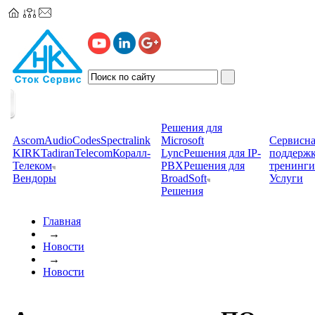
Решения для
Ascom
AudioCodes
Spectralink
Microsoft
Сервисна
KIRK
TadiranTelecom
Коралл-
Lync
Решения для IP-
поддерж
Телеком
PBX
Решения для
тренинги
Вендоры
BroadSoft
Услуги
Решения
Главная
→
Новости
→
Новости