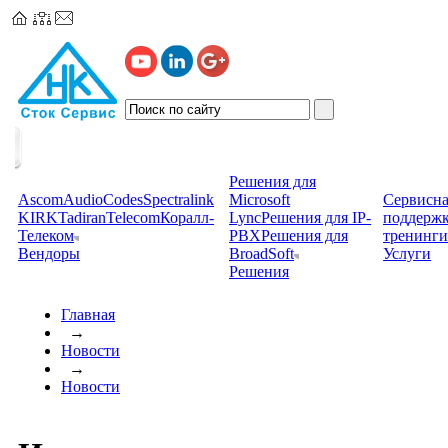
Решения для
Ascom
AudioCodes
Spectralink
Microsoft
Сервисна
KIRK
TadiranTelecom
Коралл-
Lync
Решения для IP-
поддерж
Телеком
PBX
Решения для
тренинги
Вендоры
BroadSoft
Услуги
Решения
Главная
→
Новости
→
Новости