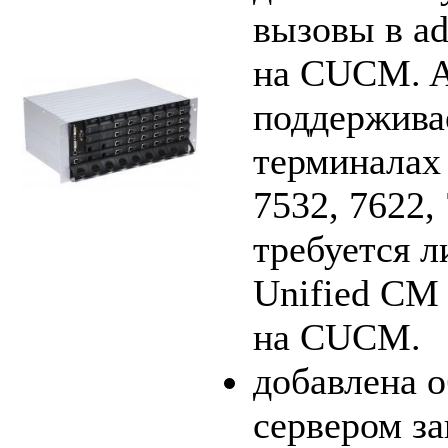
вызовы в a
на CUCM. A
поддержива
терминалах 
7532, 7622,
требуется л
Unified CM 
на CUCM.
добавлена 
сервером за