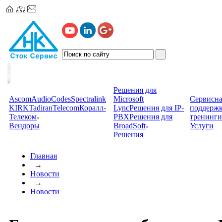
Решения для
Ascom
AudioCodes
Spectralink
Microsoft
Сервисна
KIRK
TadiranTelecom
Коралл-
Lync
Решения для IP-
поддерж
Телеком
PBX
Решения для
тренинги
Вендоры
BroadSoft
Услуги
Решения
Главная
→
Новости
→
Новости