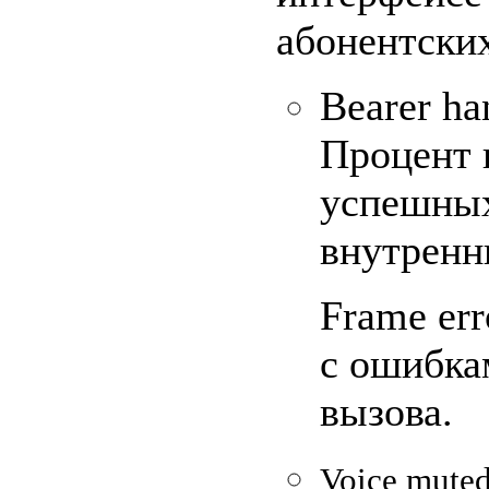
абонентски
Bearer ha
Процент 
успешных
внутренн
Frame err
с ошибка
вызова.
Voice mute