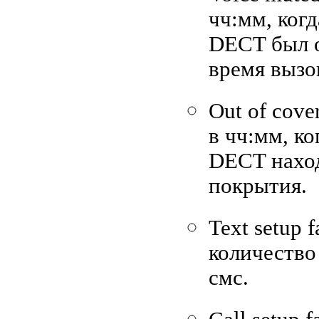
чч:мм, ког
DECT был 
время вызо
Out of cove
в чч:мм, ко
DECT наход
покрытия.
Text setup 
количество
смс.