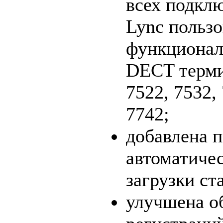
всех подкл
Lync польз
функционал
DECT терми
7522, 7532,
7742;
добавлена 
автоматиче
загрузки ст
улучшена о