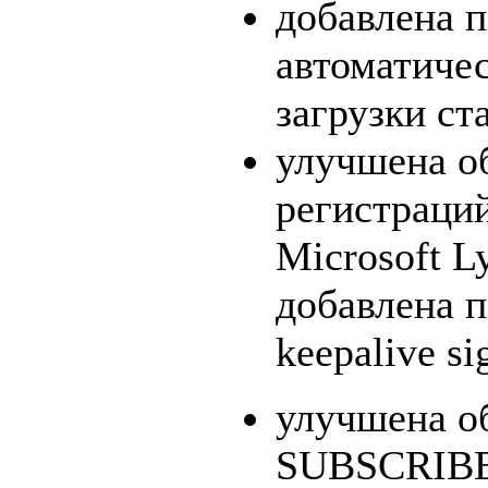
добавлена 
автоматиче
загрузки ст
улучшена о
регистраци
Microsoft L
добавлена 
keepalive si
улучшена о
SUBSCRIB