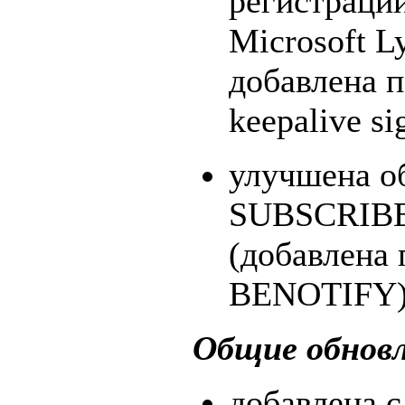
регистраци
Microsoft L
добавлена 
keepalive si
улучшена о
SUBSCRIB
(добавлена
BENOTIFY)
Общие обнов
добавлена 