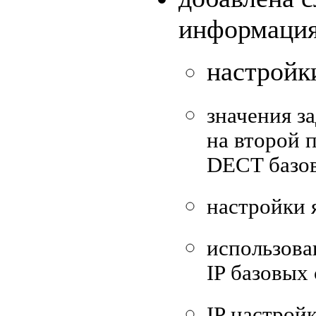
информация 
настройк
значения з
на второй 
DECT базо
настройки 
использова
IP базовых
IP настройк