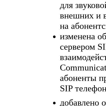
для звуков
внешних и 
на абонент
изменена о
сервером SI
взаимодейст
Communicat
абоненты п
SIP телефо
добавлено о