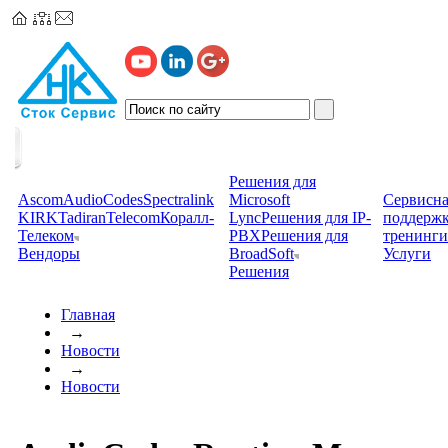
Решения для
Ascom
AudioCodes
Spectralink
Microsoft
Сервисна
KIRK
TadiranTelecom
Коралл-
Lync
Решения для IP-
поддерж
Телеком
PBX
Решения для
тренинги
Вендоры
BroadSoft
Услуги
Решения
Главная
→
Новости
→
Новости