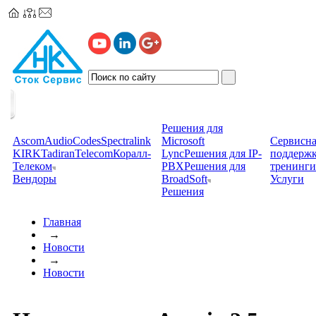
Решения для
Ascom
AudioCodes
Spectralink
Microsoft
Сервисна
KIRK
TadiranTelecom
Коралл-
Lync
Решения для IP-
поддерж
Телеком
PBX
Решения для
тренинги
Вендоры
BroadSoft
Услуги
Решения
Главная
→
Новости
→
Новости