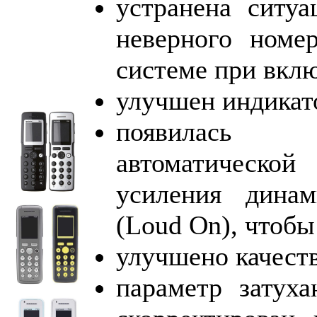
устранена ситуа
неверного номе
системе при вкл
улучшен индикат
появилась
автоматичес
усиления динам
(Loud On), чтобы
улучшено качест
параметр затух