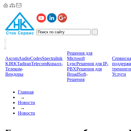
Решения для
Ascom
AudioCodes
Spectralink
Microsoft
Сервисна
KIRK
TadiranTelecom
Коралл-
Lync
Решения для IP-
поддерж
Телеком
PBX
Решения для
тренинги
Вендоры
BroadSoft
Услуги
Решения
Главная
→
Новости
→
Новости