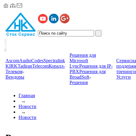
Решения для
Ascom
AudioCodes
Spectralink
Microsoft
Сервисна
KIRK
TadiranTelecom
Коралл-
Lync
Решения для IP-
поддерж
Телеком
PBX
Решения для
тренинги
Вендоры
BroadSoft
Услуги
Решения
Главная
→
Новости
→
Новости