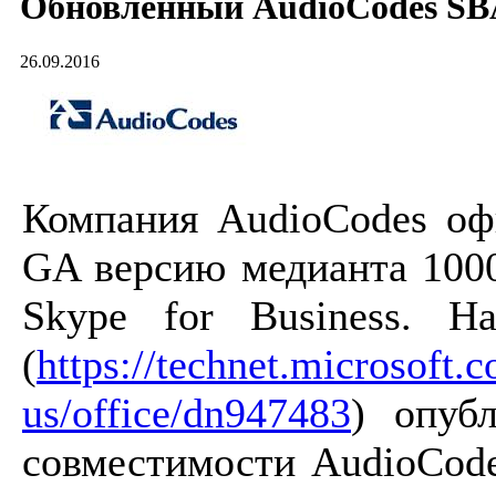
Обновленный AudioCodes SBA 
26.09.2016
Компания AudioCodes оф
GA версию медианта 100
Skype for Business. Н
(
https://technet.microsoft.
us/office/dn947483
) опуб
совместимости AudioCod