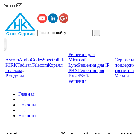
Решения для
Ascom
AudioCodes
Spectralink
Microsoft
Сервисна
KIRK
TadiranTelecom
Коралл-
Lync
Решения для IP-
поддерж
Телеком
PBX
Решения для
тренинги
Вендоры
BroadSoft
Услуги
Решения
Главная
→
Новости
→
Новости