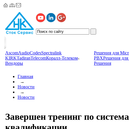
Ascom
AudioCodes
Spectralink
Решения для Micr
KIRK
TadiranTelecom
Коралл-Телеком
PBX
Решения для 
Вендоры
Решения
Главная
→
Новости
→
Новости
Завершен тренинг по систем
квалификации