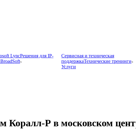
osoft Lync
Решения для IP-
Сервисная и техническая
BroadSoft
поддержка
Технические тренинги
Услуги
ам Коралл-Р в московском цен