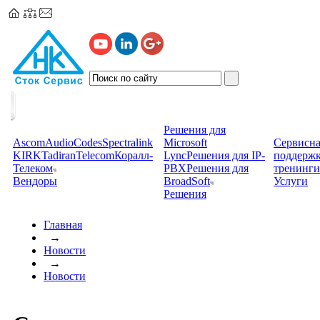
Решения для
Ascom
AudioCodes
Spectralink
Microsoft
Сервисна
KIRK
TadiranTelecom
Коралл-
Lync
Решения для IP-
поддерж
Телеком
PBX
Решения для
тренинги
Вендоры
BroadSoft
Услуги
Решения
Главная
→
Новости
→
Новости