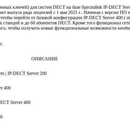
ных ключей) для систем DECT на базе Spectralink IP-DECT Serv
 выпуск ряда лицензий с 1 мая 2021 г.. Начиная с версии ПО re
бы перейти от базовой конфигурации IP-DECT Server 400 ( single
х станций и до 60 абонентов DECT. Кроме того функционал сете
 того, чтобы получить новые функциональные возможности необх
г.
ОПИСАНИЕ
ers | IP-DECT Server 200
er 400
-DECT Server 400
00