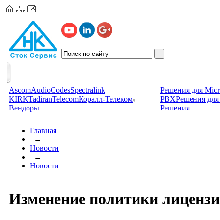
Ascom
AudioCodes
Spectralink
Решения для Micr
KIRK
TadiranTelecom
Коралл-Телеком
PBX
Решения для 
Вендоры
Решения
Главная
→
Новости
→
Новости
Изменение политики лицензир