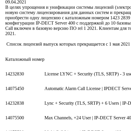
09.04.2021
В целях упрощения и унификации системы лицензий (электрон
новую систему лицензирования для данных систем и прекращает
приобрести одну лицензию с каталожным номером 1423 2839 что
конфигурации IP-DECT Server 400 с поддержкой до 10 базовы
Call включен в базовую версию ПО rel 1 2021. Клиентам для
2021.
Список лицензий выпуск которых прекращается с 1 мая 2021 
Каталожный номер
14232830
License LYNC + Security (TLS, SRTP) - 3 us
14075450
Automatic Alarm Call License | IPDECT Serv
14232838
Lync + Security (TLS, SRTP) + 6 Users | IP
14075500
Max Channels, +24 User | IP-DECT Server 4