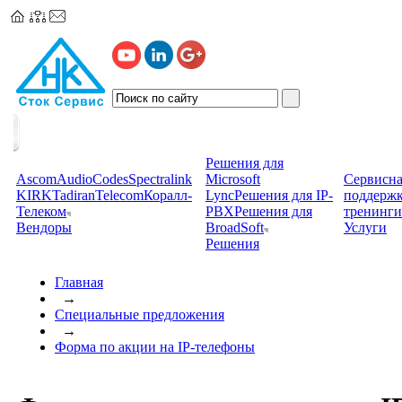
Решения для
Ascom
AudioCodes
Spectralink
Microsoft
Сервисна
KIRK
TadiranTelecom
Коралл-
Lync
Решения для IP-
поддерж
Телеком
PBX
Решения для
тренинги
Вендоры
BroadSoft
Услуги
Решения
Главная
→
Специальные предложения
→
Форма по акции на IP-телефоны