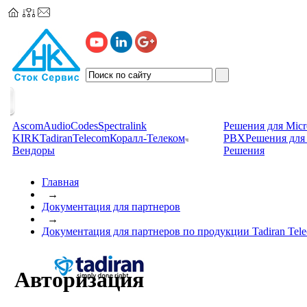
Ascom
AudioCodes
Spectralink
Решения для Micr
KIRK
TadiranTelecom
Коралл-Телеком
PBX
Решения для 
Вендоры
Решения
Главная
→
Документация для партнеров
→
Документация для партнеров по продукции Tadiran Tel
Авторизация